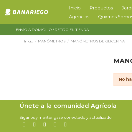
Inicio
Productos
Jard
Agencias
Quienes Somo
ENVÍO A DOMICILIO / RETIRO EN TIENDA
Inicio
MANÓMETROS
MANÓMETROS DE GLICERINA
MANÓ
No ha
Únete a la comunidad Agrícola
Síganos y manténgase conectado y actualizado: