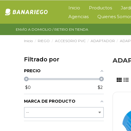
Inicio
Productos
Jard
Agencias
Quienes Somo
ENVÍO A DOMICILIO / RETIRO EN TIENDA
Inicio
RIEGO
ACCESORIO PVC
ADAPTADOR
ADAP
Filtrado por
ADA
PRECIO
$
0
$
2
MARCA DE PRODUCTO