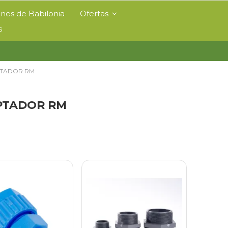
ines de Babilonia
Ofertas
s
TADOR RM
PTADOR RM